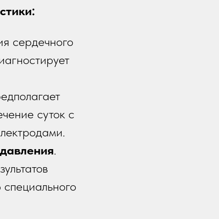
стики:
ия сердечного
иагностирует
редполагает
ечение суток с
электродами.
 давления
.
зультатов
ю специального