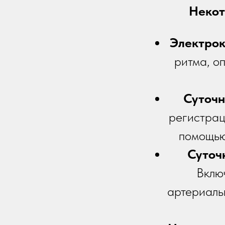
Некот
Электрок
ритма, о
Суточн
регистрац
помощью
Суточ
Вклю
артериаль