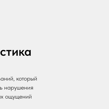
стика
аний, который
нь нарушения
ных ощущений